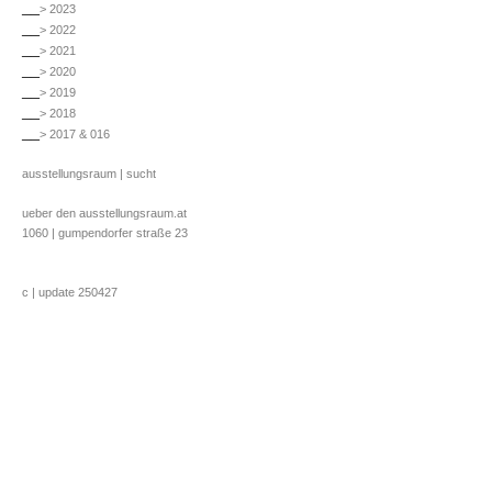
__
> 2023
__
> 2022
__
> 2021
__
> 2020
__
> 2019
__
> 2018
__
> 2017 & 016
ausstellungsraum | sucht
ueber den ausstellungsraum.at
1060 | gumpendorfer straße 23
c | update 250427