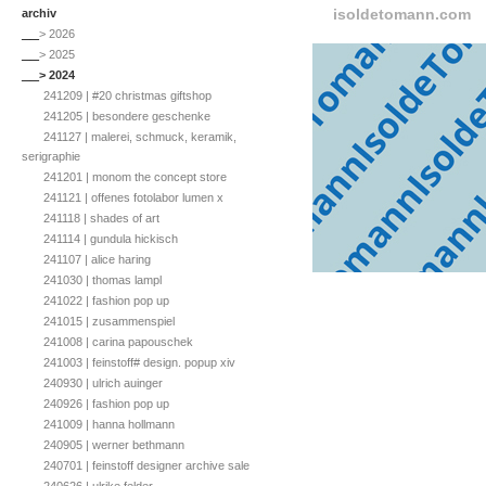
isoldetomann.com
archiv
__
> 2026
__
> 2025
__
> 2024
241209 | #20 christmas giftshop
241205 | besondere geschenke
241127 | malerei, schmuck, keramik,
serigraphie
241201 | monom the concept store
241121 | offenes fotolabor lumen x
241118 | shades of art
241114 | gundula hickisch
241107 | alice haring
241030 | thomas lampl
241022 | fashion pop up
241015 | zusammenspiel
241008 | carina papouschek
241003 | feinstoff# design. popup xiv
240930 | ulrich auinger
240926 | fashion pop up
241009 | hanna hollmann
240905 | werner bethmann
240701 | feinstoff designer archive sale