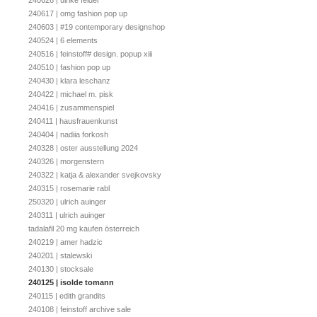
240626 | ulrike felder
240617 | omg fashion pop up
240603 | #19 contemporary designshop
240524 | 6 elements
240516 | feinstoff# design. popup xiii
240510 | fashion pop up
240430 | klara leschanz
240422 | michael m. pisk
240416 | zusammenspiel
240411 | hausfrauenkunst
240404 | nadiia forkosh
240328 | oster ausstellung 2024
240326 | morgenstern
240322 | katja & alexander svejkovsky
240315 | rosemarie rabl
250320 | ulrich auinger
240311 | ulrich auinger
tadalafil 20 mg kaufen österreich
240219 | amer hadzic
240201 | stalewski
240130 | stocksale
240125 | isolde tomann
240115 | edith grandits
240108 | feinstoff archive sale